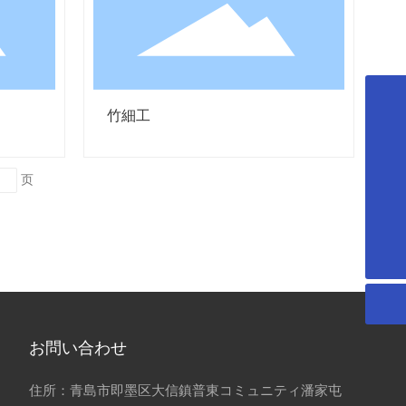
竹細工
+86-13906428118
+86-13806429797
页
008613906428118
xt_20070313@163.com
お問い合わせ
住所：青島市即墨区大信鎮普東コミュニティ潘家屯