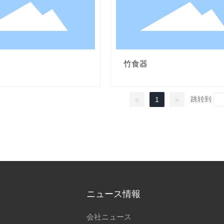
竹食器
跳转到
1
<
>
ニュース情報
会社ニュース