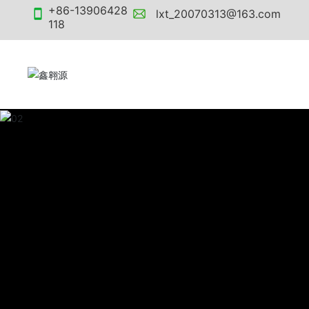
+86-13906428
lxt_20070313@163.com
118